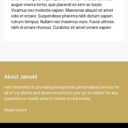
augue viverra tortor, quis placerat ex sem ac turpis.
Vivamus nec molestie sapien. Maecenas aliquet sit amet
odio et ornare. Suspendisse pharetra nibh dictum sapien
rutrum tempus. Nullam nec maximus nunc. Fusce ultrices
nibh id ornare rhoncus. Curabitur sit amet ornare sapien.
About Jamohl
I am dedicated to providing exceptional, personalized service for
all of my clients and determined to be your go-to realtor for any
questions or needs when it comes to real estate.
Read more