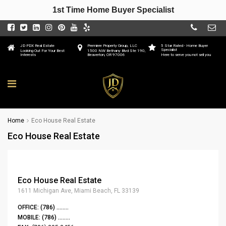
1st Time Home Buyer Specialist
JD PDX Real Estate
Premiere Property Group, LLC
5 Star Rated - Home Buyer
Specialist
Looking Out For Your Best
1500 NW Bethany Blvd Ste 190,
Interests
Beaverton, OR 97006
Here to serve you not sell you
Home
Eco House Real Estate
Eco House Real Estate
Eco House Real Estate
1611 Michigan Ave, Miami Beach, FL 33139
OFFICE:
(786) ........
MOBILE:
(786) ........