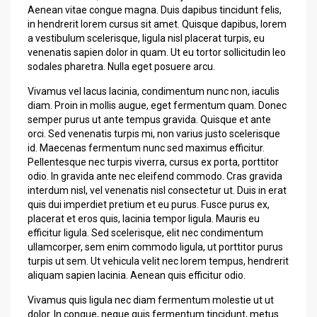
Aenean vitae congue magna. Duis dapibus tincidunt felis,
in hendrerit lorem cursus sit amet. Quisque dapibus, lorem
a vestibulum scelerisque, ligula nisl placerat turpis, eu
venenatis sapien dolor in quam. Ut eu tortor sollicitudin leo
sodales pharetra. Nulla eget posuere arcu.
Vivamus vel lacus lacinia, condimentum nunc non, iaculis
diam. Proin in mollis augue, eget fermentum quam. Donec
semper purus ut ante tempus gravida. Quisque et ante
orci. Sed venenatis turpis mi, non varius justo scelerisque
id. Maecenas fermentum nunc sed maximus efficitur.
Pellentesque nec turpis viverra, cursus ex porta, porttitor
odio. In gravida ante nec eleifend commodo. Cras gravida
interdum nisl, vel venenatis nisl consectetur ut. Duis in erat
quis dui imperdiet pretium et eu purus. Fusce purus ex,
placerat et eros quis, lacinia tempor ligula. Mauris eu
efficitur ligula. Sed scelerisque, elit nec condimentum
ullamcorper, sem enim commodo ligula, ut porttitor purus
turpis ut sem. Ut vehicula velit nec lorem tempus, hendrerit
aliquam sapien lacinia. Aenean quis efficitur odio.
Vivamus quis ligula nec diam fermentum molestie ut ut
dolor. In congue, neque quis fermentum tincidunt, metus